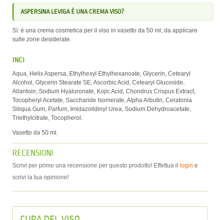
ASPERSINA LEVIGA È UNA CREMA VISO?
Sì: è una crema cosmetica per il viso in vasetto da 50 ml, da applicare
sulle zone desiderate.
INCI
Aqua, Helix Aspersa, Ethylhexyl Ethylhexanoate, Glycerin, Cetearyl
Alcohol, Glycerin Stearate SE, Ascorbic Acid, Cetearyl Glucoside,
Allantoin, Sodium Hyaluronate, Kojic Acid, Chondrus Crispus Extract,
Tocopheryl Acetate, Saccharide Isomerate, Alpha Arbutin, Ceratonia
Siliqua Gum, Parfum, Imidazolidinyl Urea, Sodium Dehydroacetate,
Triethylcitrate, Tocopherol.
Vasetto da 50 ml.
RECENSIONI
Scrivi per primo una recensione per questo prodotto! Effettua il
login
e
scrivi la tua opinione!
CURA DEL VISO