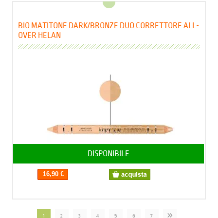
BIO MATITONE DARK/BRONZE DUO CORRETTORE ALL-
OVER HELAN
DISPONIBILE
16,90 €
1
2
3
4
5
6
7