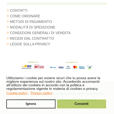
CONTATTI
COME ORDINARE
METODI DI PAGAMENTO
MODALITÀ DI SPEDIZIONE
CONDIZIONI GENERALI DI VENDITA
RECEDI DAL CONTRATTO
LEGGE SULLA PRIVACY
Utilizziamo i cookie per essere sicuri che tu possa avere la
migliore esperienza sul nostro sito. Accedendo acconsenti
all'utilizzo dei cookies in accordo con la politica e
regolamentazione vigente in materia di cookies e privacy
Cookie policy
Privacy policy
Copyright © 2026 Erboristeria Profumeria Verde. Tutti i diritti riservati.
P.IVA 01082760529 |
Sitemap
|
WebAgency & WebDesign
Ignora
Consenti