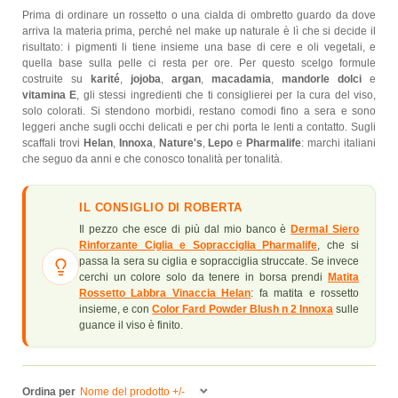
Prima di ordinare un rossetto o una cialda di ombretto guardo da dove
arriva la materia prima, perché nel make up naturale è lì che si decide il
risultato: i pigmenti li tiene insieme una base di cere e oli vegetali, e
quella base sulla pelle ci resta per ore. Per questo scelgo formule
costruite su
karité
,
jojoba
,
argan
,
macadamia
,
mandorle dolci
e
vitamina E
, gli stessi ingredienti che ti consiglierei per la cura del viso,
solo colorati. Si stendono morbidi, restano comodi fino a sera e sono
leggeri anche sugli occhi delicati e per chi porta le lenti a contatto. Sugli
scaffali trovi
Helan
,
Innoxa
,
Nature's
,
Lepo
e
Pharmalife
: marchi italiani
che seguo da anni e che conosco tonalità per tonalità.
IL CONSIGLIO DI ROBERTA
Il pezzo che esce di più dal mio banco è
Dermal Siero
Rinforzante Ciglia e Sopracciglia Pharmalife
, che si
passa la sera su ciglia e sopracciglia struccate. Se invece
cerchi un colore solo da tenere in borsa prendi
Matita
Rossetto Labbra Vinaccia Helan
: fa matita e rossetto
insieme, e con
Color Fard Powder Blush n 2 Innoxa
sulle
guance il viso è finito.
Ordina per
Nome del prodotto +/-