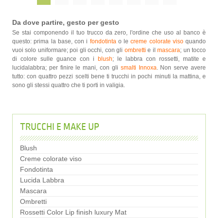
Da dove partire, gesto per gesto
Se stai componendo il tuo trucco da zero, l'ordine che uso al banco è
questo: prima la base, con i
fondotinta
o le
creme colorate viso
quando
vuoi solo uniformare; poi gli occhi, con gli
ombretti
e il
mascara
; un tocco
di colore sulle guance con i
blush
; le labbra con rossetti, matite e
lucidalabbra; per finire le mani, con gli
smalti Innoxa
. Non serve avere
tutto: con quattro pezzi scelti bene ti trucchi in pochi minuti la mattina, e
sono gli stessi quattro che ti porti in valigia.
TRUCCHI E MAKE UP
Blush
Creme colorate viso
Fondotinta
Lucida Labbra
Mascara
Ombretti
Rossetti Color Lip finish luxury Mat