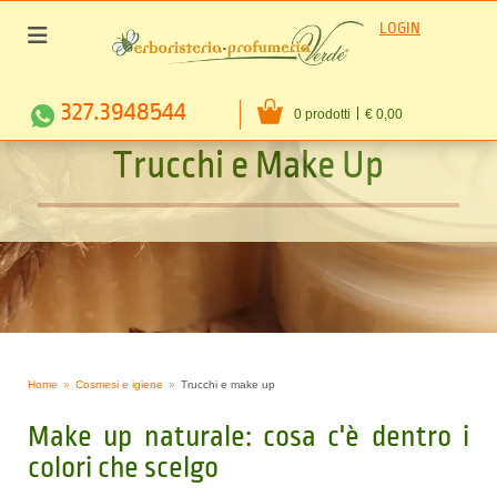
LOGIN
327.3948544
0 prodotti
€ 0,00
T
r
u
c
c
h
i
e
M
a
k
e
U
p
Home
Cosmesi e igiene
Trucchi e make up
Make up naturale: cosa c'è dentro i
colori che scelgo