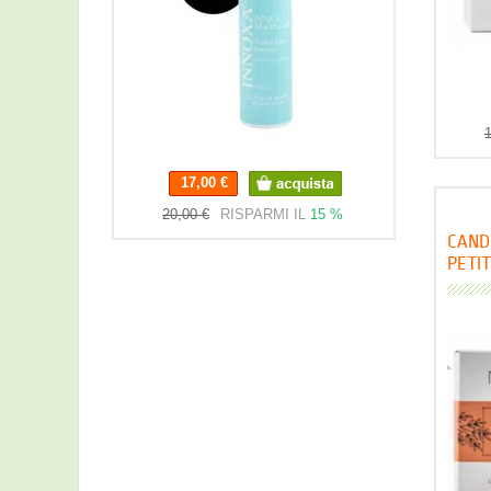
1
17,00 €
17,00 €
20,00 €
RISPARMI IL
15 %
CAND
PETI