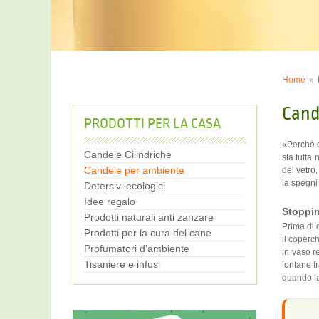
Home
Cand
PRODOTTI PER LA CASA
«Perché d
Candele Cilindriche
sta tutta
Candele per ambiente
del vetro
la spegni 
Detersivi ecologici
Idee regalo
Stoppin
Prodotti naturali anti zanzare
Prima di 
Prodotti per la cura del cane
il coperc
Profumatori d'ambiente
in vaso r
Tisaniere e infusi
lontane fr
quando la