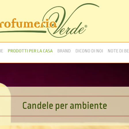
NE
PRODOTTI PER LA CASA
BRAND
DICONO DI NOI
NOTE DI B
C
a
n
d
e
l
e
p
e
r
a
m
b
i
e
n
t
e