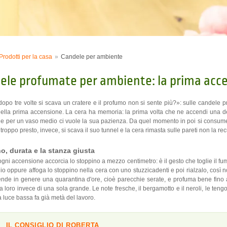
Prodotti per la casa
Candele per ambiente
ele profumate per ambiente: la prima acce
opo tre volte si scava un cratere e il profumo non si sente più?»: sulle candele
 nella prima accensione. La cera ha memoria: la prima volta che ne accendi una devi
, e per un vaso medio ci vuole la sua pazienza. Da quel momento in poi si consumerà
troppo presto, invece, si scava il suo tunnel e la cera rimasta sulle pareti non la rec
o, durata e la stanza giusta
ogni accensione accorcia lo stoppino a mezzo centimetro: è il gesto che toglie il f
hio oppure affoga lo stoppino nella cera con uno stuzzicadenti e poi rialzalo, così 
ende in genere una quarantina d'ore, cioè parecchie serate, e profuma bene fino
a loro invece di una sola grande. Le note fresche, il bergamotto e il neroli, le tengo
 luce bassa fa già metà del lavoro.
IL CONSIGLIO DI ROBERTA