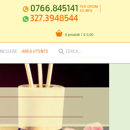
0766.845141
PER ORDINI
ED INFO
327.3948544
0 prodotti
€ 0,00
ENESSERE
AREA UTENTE