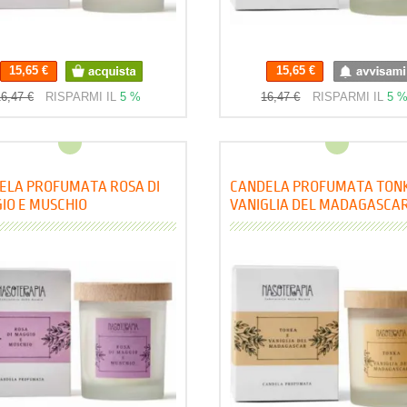
15,65 €
15,65 €
6,47 €
RISPARMI IL
5 %
16,47 €
RISPARMI IL
5 
ELA PROFUMATA ROSA DI
CANDELA PROFUMATA TONK
IO E MUSCHIO
VANIGLIA DEL MADAGASCA
TERAPIA
NASOTERAPIA