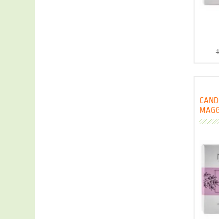
1
CAND
MAGG
NASO