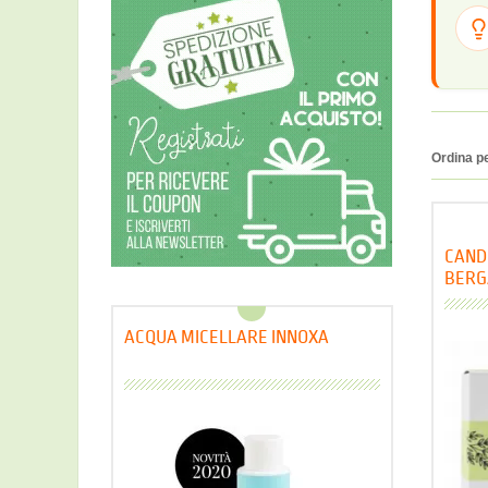
Ordina p
CAND
BERG
NASO
ACQUA MICELLARE INNOXA