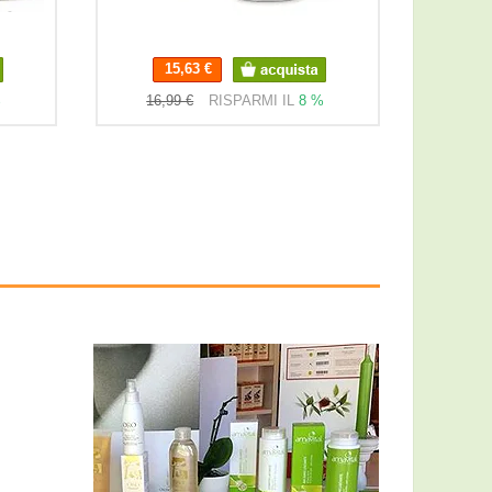
15,63 €
%
16,99 €
RISPARMI IL
8 %