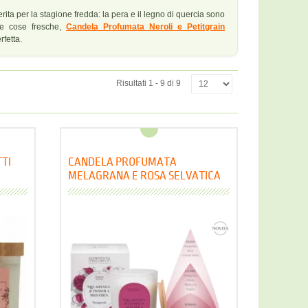
rita per la stagione fredda: la pera e il legno di quercia sono
 le cose fresche,
Candela Profumata Neroli e Petitgrain
fetta.
Risultati 1 - 9 di 9
TI
CANDELA PROFUMATA
MELAGRANA E ROSA SELVATICA
NASOTERAPIA