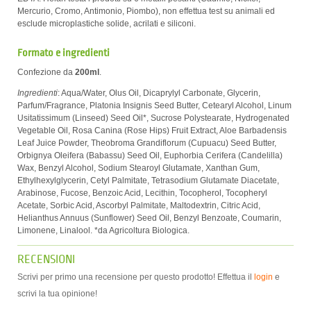
Mercurio, Cromo, Antimonio, Piombo), non effettua test su animali ed
esclude microplastiche solide, acrilati e siliconi.
Formato e ingredienti
Confezione da
200ml
.
Ingredienti
: Aqua/Water, Olus Oil, Dicaprylyl Carbonate, Glycerin,
Parfum/Fragrance, Platonia Insignis Seed Butter, Cetearyl Alcohol, Linum
Usitatissimum (Linseed) Seed Oil*, Sucrose Polystearate, Hydrogenated
Vegetable Oil, Rosa Canina (Rose Hips) Fruit Extract, Aloe Barbadensis
Leaf Juice Powder, Theobroma Grandiflorum (Cupuacu) Seed Butter,
Orbignya Oleifera (Babassu) Seed Oil, Euphorbia Cerifera (Candelilla)
Wax, Benzyl Alcohol, Sodium Stearoyl Glutamate, Xanthan Gum,
Ethylhexylglycerin, Cetyl Palmitate, Tetrasodium Glutamate Diacetate,
Arabinose, Fucose, Benzoic Acid, Lecithin, Tocopherol, Tocopheryl
Acetate, Sorbic Acid, Ascorbyl Palmitate, Maltodextrin, Citric Acid,
Helianthus Annuus (Sunflower) Seed Oil, Benzyl Benzoate, Coumarin,
Limonene, Linalool. *da Agricoltura Biologica.
RECENSIONI
Scrivi per primo una recensione per questo prodotto! Effettua il
login
e
scrivi la tua opinione!