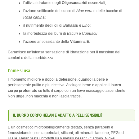
l'attivita idratante degli
Oligosaccaridi
essenziali;
l'azione setificante del succo di
Aloe vera
e delle bacche di
Rosa canina
;
il nutrimento degli oli di
Babassu
e
Lino
;
la morbidezza dei burri di
Bacuri
e
Cupuacu
;
l'azione antiossidante della
Vitamina E
.
Garantisce un'intensa sensazione di idratazione per il massimo del
comfort e della morbidezza.
Come si usa
Il momento migliore e dopo la detersione, quando la pelle e
perfettamente pulita e piu ricettiva. Asciugati bene e applica il
burro
corpo profumato
su tutto il corpo con un lieve massaggio ascendente.
Non unge, non macchia e non lascia tracce.
IL BURRO CORPO HELAN E ADATTO A PELLI SENSIBILI?
E un cosmetico microbiologicamente testato, senza parabeni e
fenossietanolo, senza petrolati, siliconi, oli minerali, lanoline, PEG ed
EDTA. Helan testa i prodotti su 6 metalli pesanti (Cadmio, Nickel,