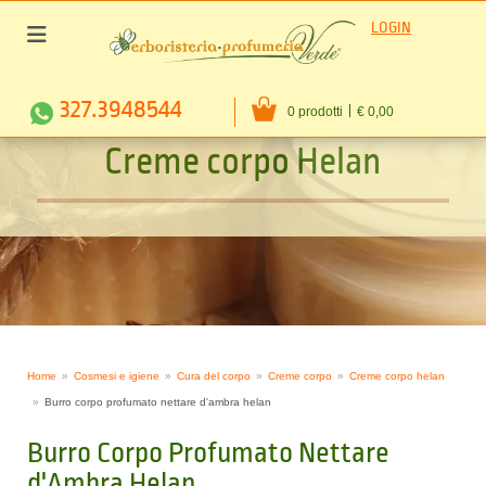
LOGIN
327.3948544
0 prodotti
€ 0,00
C
r
e
m
e
c
o
r
p
o
H
e
l
a
n
Home
Cosmesi e igiene
Cura del corpo
Creme corpo
Creme corpo helan
Burro corpo profumato nettare d'ambra helan
Burro Corpo Profumato Nettare
d'Ambra Helan