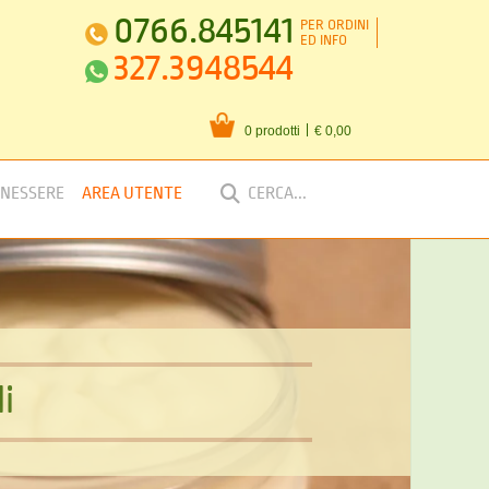
0766.845141
PER ORDINI
ED INFO
327.3948544
0 prodotti
€ 0,00
ENESSERE
AREA UTENTE
d
i