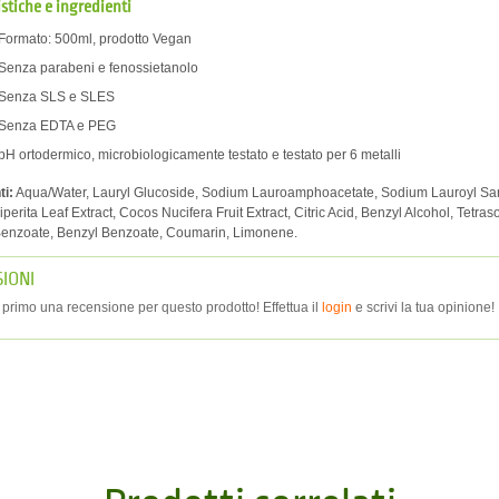
istiche e ingredienti
Formato: 500ml, prodotto Vegan
Senza parabeni e fenossietanolo
Senza SLS e SLES
Senza EDTA e PEG
pH ortodermico, microbiologicamente testato e testato per 6 metalli
ti:
Aqua/Water, Lauryl Glucoside, Sodium Lauroamphoacetate, Sodium Lauroyl Sarc
perita Leaf Extract, Cocos Nucifera Fruit Extract, Citric Acid, Benzyl Alcohol, Tetr
enzoate, Benzyl Benzoate, Coumarin, Limonene.
IONI
r primo una recensione per questo prodotto! Effettua il
login
e scrivi la tua opinione!