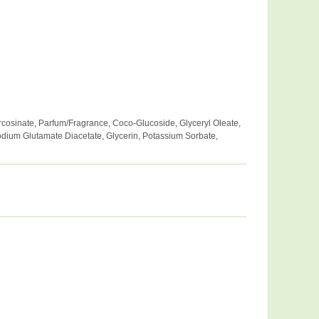
osinate, Parfum/Fragrance, Coco-Glucoside, Glyceryl Oleate,
asodium Glutamate Diacetate, Glycerin, Potassium Sorbate,