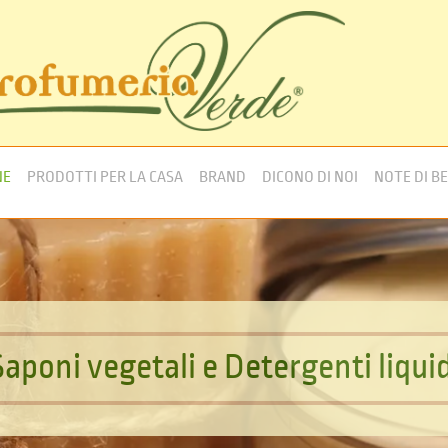
NE
PRODOTTI PER LA CASA
BRAND
DICONO DI NOI
NOTE DI B
S
a
p
o
n
i
v
e
g
e
t
a
l
i
e
D
e
t
e
r
g
e
n
t
i
l
i
q
u
i