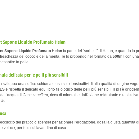
t Sapone Liquido Profumato Helan
nt Sapone Liquido Profumato Helan
fa parte dei "sorbetti" di Helan, e quando lo pr
 freschezza del cocco e della menta. Te lo propongo nel formato da
500ml
, con una
esantire la pelle.
la delicata per le pelli più sensibili
a sviluppa una soffice schiuma e usa solo tensioattivi di alta qualità di origine vege
LES
e rispetta il delicato equilibrio fisiologico delle pelli più sensibili. Il pH è ortod
 dall'acqua di
Cocos nucifera
, ricca di minerali e dall'azione reidratante e restitutiva,
te.
 usa
beccuccio del pratico dispenser per azionare l'erogazione, dosa la giusta quantità 
e veloce, perfetto sul lavandino di casa.