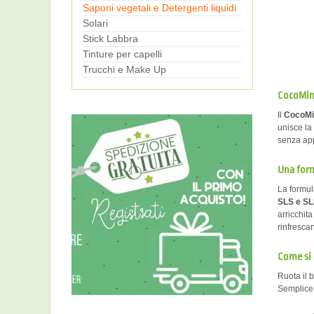
Saponi vegetali e Detergenti liquidi
Solari
Stick Labbra
Tinture per capelli
Trucchi e Make Up
CocoMin
Il
CocoMi
unisce la
senza app
Una formu
La formul
SLS e S
arricchita
rinfrescan
Come si
Ruota il 
Semplice 