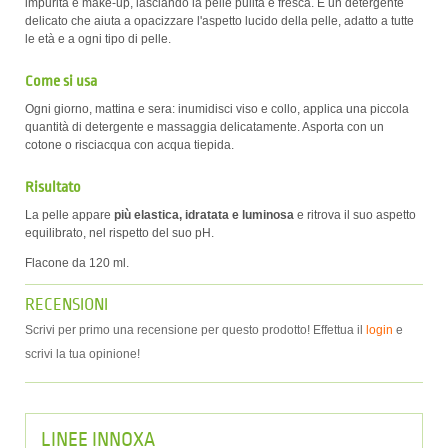
impurità e make-up, lasciando la pelle pulita e fresca. È un detergente
delicato che aiuta a opacizzare l'aspetto lucido della pelle, adatto a tutte
le età e a ogni tipo di pelle.
Come si usa
Ogni giorno, mattina e sera: inumidisci viso e collo, applica una piccola
quantità di detergente e massaggia delicatamente. Asporta con un
cotone o risciacqua con acqua tiepida.
Risultato
La pelle appare
più elastica, idratata e luminosa
e ritrova il suo aspetto
equilibrato, nel rispetto del suo pH.
Flacone da 120 ml.
RECENSIONI
Scrivi per primo una recensione per questo prodotto! Effettua il
login
e
scrivi la tua opinione!
LINEE INNOXA