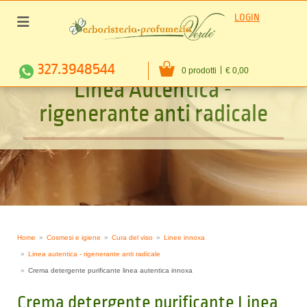
LOGIN
327.3948544
0 prodotti
€ 0,00
L
i
n
e
a
A
u
t
e
n
t
i
c
a
-
r
i
g
e
n
e
r
a
n
t
e
a
n
t
i
r
a
d
i
c
a
l
e
Home
Cosmesi e igiene
Cura del viso
Linee innoxa
Linea autentica - rigenerante anti radicale
Crema detergente purificante linea autentica innoxa
Crema detergente purificante Linea