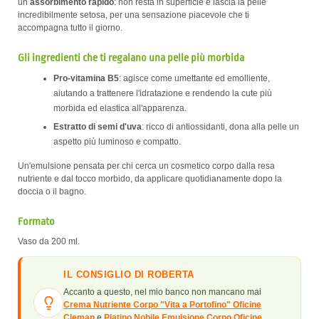
un
assorbimento rapido
: non resta in superficie e lascia la pelle
incredibilmente setosa, per una sensazione piacevole che ti
accompagna tutto il giorno.
Gli ingredienti che ti regalano una pelle più morbida
Pro-vitamina B5
: agisce come umettante ed emolliente,
aiutando a trattenere l'idratazione e rendendo la cute più
morbida ed elastica all'apparenza.
Estratto di semi d'uva
: ricco di antiossidanti, dona alla pelle un
aspetto più luminoso e compatto.
Un'emulsione pensata per chi cerca un cosmetico corpo dalla resa
nutriente e dal tocco morbido, da applicare quotidianamente dopo la
doccia o il bagno.
Formato
Vaso da 200 ml.
IL CONSIGLIO DI ROBERTA
Accanto a questo, nel mio banco non mancano mai
Crema Nutriente Corpo "Vita a Portofino" Oficine
Cleman
e
Platino Nobile Emulsione Corpo Oficine