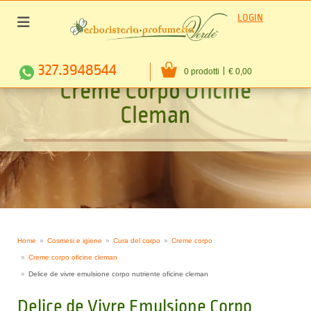
LOGIN
327.3948544
0 prodotti
€ 0,00
C
r
e
m
e
C
o
r
p
o
O
f
i
c
i
n
e
C
l
e
m
a
n
Home
Cosmesi e igiene
Cura del corpo
Creme corpo
Creme corpo oficine cleman
Delice de vivre emulsione corpo nutriente oficine cleman
Delice de Vivre Emulsione Corpo