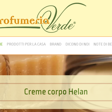
NE
PRODOTTI PER LA CASA
BRAND
DICONO DI NOI
NOTE DI B
C
r
e
m
e
c
o
r
p
o
H
e
l
a
n