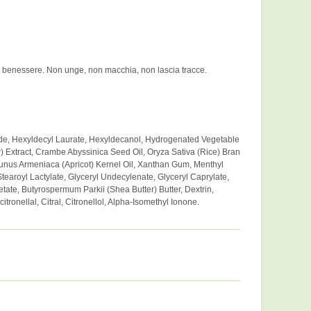
sco benessere. Non unge, non macchia, non lascia tracce.
ride, Hexyldecyl Laurate, Hexyldecanol, Hydrogenated Vegetable
ow) Extract, Crambe Abyssinica Seed Oil, Oryza Sativa (Rice) Bran
runus Armeniaca (Apricot) Kernel Oil, Xanthan Gum, Menthyl
Stearoyl Lactylate, Glyceryl Undecylenate, Glyceryl Caprylate,
ate, Butyrospermum Parkii (Shea Butter) Butter, Dextrin,
tronellal, Citral, Citronellol, Alpha-Isomethyl Ionone.