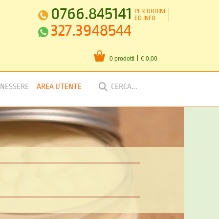
0766.845141
PER ORDINI
ED INFO
327.3948544
0 prodotti
€ 0,00
ENESSERE
AREA UTENTE