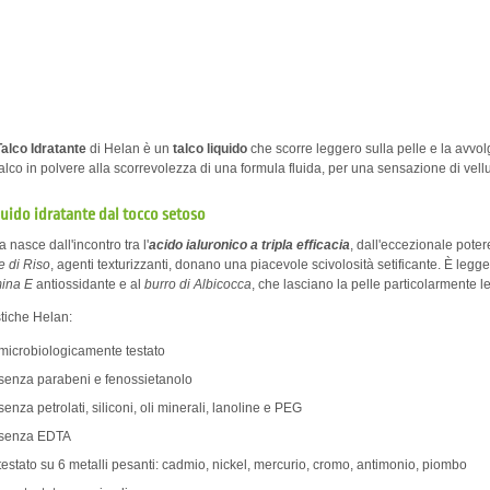
Talco Idratante
di Helan è un
talco liquido
che scorre leggero sulla pelle e la avvolg
talco in polvere alla scorrevolezza di una formula fluida, per una sensazione di vell
quido idratante dal tocco setoso
 nasce dall'incontro tra l'
acido ialuronico a tripla efficacia
, dall'eccezionale potere
e di Riso
, agenti texturizzanti, donano una piacevole scivolosità setificante. È legg
mina E
antiossidante e al
burro di Albicocca
, che lasciano la pelle particolarmente le
stiche Helan:
microbiologicamente testato
senza parabeni e fenossietanolo
senza petrolati, siliconi, oli minerali, lanoline e PEG
senza EDTA
testato su 6 metalli pesanti: cadmio, nickel, mercurio, cromo, antimonio, piombo