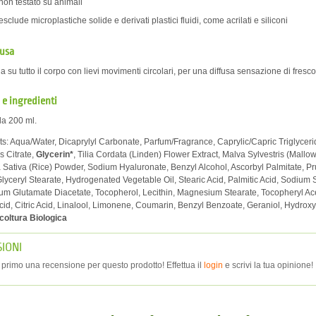
non testato su animali
esclude microplastiche solide e derivati plastici fluidi, come acrilati e siliconi
 usa
 su tutto il corpo con lievi movimenti circolari, per una diffusa sensazione di fre
e ingredienti
a 200 ml.
ts: Aqua/Water, Dicaprylyl Carbonate, Parfum/Fragrance, Caprylic/Capric Triglyce
s Citrate,
Glycerin*
, Tilia Cordata (Linden) Flower Extract, Malva Sylvestris (Mall
a Sativa (Rice) Powder, Sodium Hyaluronate, Benzyl Alcohol, Ascorbyl Palmitate, P
Glyceryl Stearate, Hydrogenated Vegetable Oil, Stearic Acid, Palmitic Acid, Sodium 
um Glutamate Diacetate, Tocopherol, Lecithin, Magnesium Stearate, Tocopheryl Acet
Acid, Citric Acid, Linalool, Limonene, Coumarin, Benzyl Benzoate, Geraniol, Hydroxyci
coltura Biologica
IONI
r primo una recensione per questo prodotto! Effettua il
login
e scrivi la tua opinione!