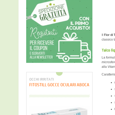
Il
Fior di 
classico 
Talco li
La formula
microsfer
alla
Vita
Caratteri
OCCHI IRRITATI
FITOSTILL GOCCE OCULARI ABOCA