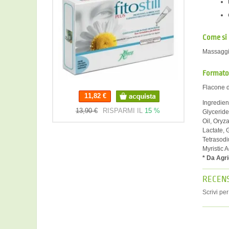
Come si
Massaggia
Formato 
Flacone d
11,82 €
Ingredien
11,82 €
13,90 €
RISPARMI IL
15 %
Glyceride
Oil, Oryz
Lactate, 
Tetrasodi
Myristic 
* Da Agri
RECENS
Scrivi pe