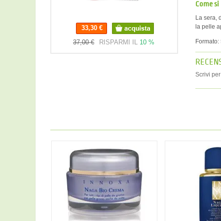
Come si
La sera, 
la pelle 
33,30 €
33,30 €
Formato: 
37,00 €
RISPARMI IL
10 %
RECENS
Scrivi pe