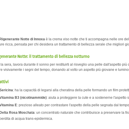
Rigenerante Notte di Innoxa
è la crema viso notte che ti accompagna nelle ore del 
ture ricca, pensata per chi desidera un trattamento di bellezza serale che migliori gi
enerante Notte: il trattamento di bellezza notturno
la sera, lavora durante il sonno per restituirti al risveglio una pelle dall'aspetto pi
re visivamente i segni del tempo, donando al volto un aspetto più giovane e lumino
attivi
Sericina
: ha la capacità di legarsi alla cheratina della pelle formando un film protet
Vitamina B3 (nicotinammide)
: aiuta a proteggere la cute e a sostenerne l'aspetto 
Vitamina E
: prezioso alleato per contrastare l'aspetto della pelle segnata dal tempo
Delta Rosa Moschata
: un concentrato naturale che contribuisce a preservare la fisi
perdita di acqua trans-epidermica.