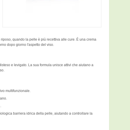
riposo, quando la pelle è più recettiva alle cure. È una crema
orno dopo giorno l'aspetto del viso.
ù disteso e levigato. La sua formula unisce attivi che aiutano a
so.
tivo multifunzionale.
sano.
.
ologica barriera idrica della pelle, aiutando a controllare la