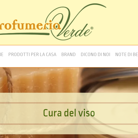
NE
PRODOTTI PER LA CASA
BRAND
DICONO DI NOI
NOTE DI B
C
u
r
a
d
e
l
v
i
s
o