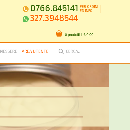
0766.845141
PER ORDINI
ED INFO
327.3948544
0 prodotti
€ 0,00
ENESSERE
AREA UTENTE