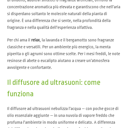
di diluenti, additivi sintetici o fragranze artificiali, offrono la
concentrazione aromatica più elevata e garantiscono che nell'aria
si disperdano soltanto le molecole naturali della pianta di
origine. È una differenza che si sente, nella profondità della
fragranza e nella qualità dell'esperienza olfattiva.
Per chi ama il
relax
, la lavanda e il bergamotto sono fragranze
classiche e versatili. Per un ambiente più energico, la menta
piperita o gli agrumi sono ottime scelte. Per i mesi freddi, le note
resinose di abete o eucalipto aiutano a creare un'atmosfera
avvolgente e confortante.
Il diffusore ad ultrasuoni: come
funziona
Il diffusore ad ultrasuoni nebulizza l'acqua — con poche gocce di
olio essenziale aggiunte — in una nuvola di vapore freddo che
profuma l'ambiente in modo uniforme e delicato. A differenza