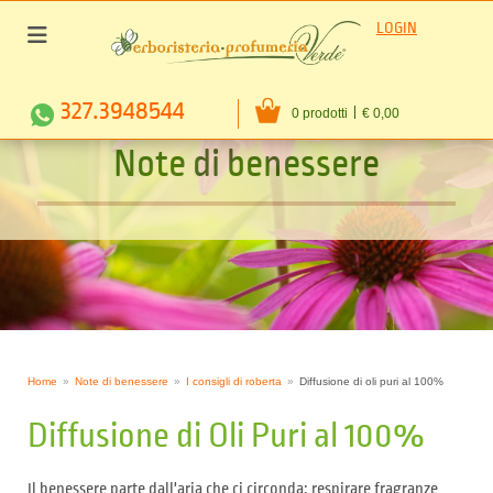
LOGIN
327.3948544
0 prodotti
€ 0,00
N
o
t
e
d
i
b
e
n
e
s
s
e
r
e
Home
Note di benessere
I consigli di roberta
Diffusione di oli puri al 100%
Diffusione di Oli Puri al 100%
Il benessere parte dall'aria che ci circonda: respirare fragranze