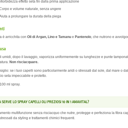
Morbidezza effetto seta fin dalla prima applicazione
Corpo e volume naturale, senza ungere
Aiuta a prolungare la durata della piega
nti
a è arricchita con
Oli di Argan, Lino e Tamanu
e
Pantenolo
, che nutrono e avvolgon
 usa
li umidi, dopo il lavaggio, vaporizza uniformemente su lunghezze e punte tamponate.
gatura.
Non risciacquare.
siglio: se i tuoi capelli sono particolarmente aridi o stressati dal sole, dal mare o 
scio seta impeccabile e protetto.
100 ml spray.
 SERVE LO SPRAY CAPELLI OLI PREZIOSI 10 IN 1 AMAVITAL?
tamento multifunzione senza risciacquo che nutre, protegge e perfeziona la fibra capi
tressati da styling e trattamenti chimici frequenti.