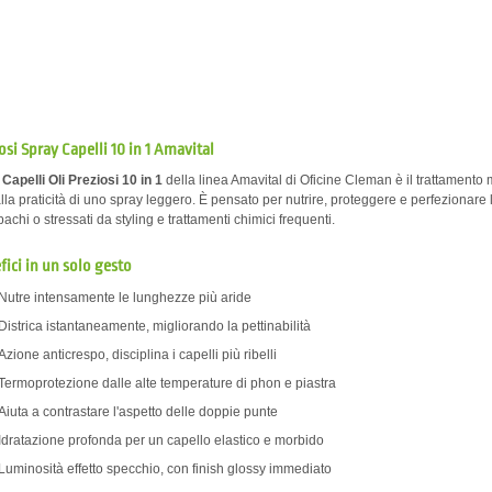
osi Spray Capelli 10 in 1 Amavital
Capelli Oli Preziosi 10 in 1
della linea Amavital di Oficine Cleman è il trattamento
lla praticità di uno spray leggero. È pensato per nutrire, proteggere e perfezionare 
opachi o stressati da styling e trattamenti chimici frequenti.
fici in un solo gesto
Nutre intensamente le lunghezze più aride
Districa istantaneamente, migliorando la pettinabilità
Azione anticrespo, disciplina i capelli più ribelli
Termoprotezione dalle alte temperature di phon e piastra
Aiuta a contrastare l'aspetto delle doppie punte
Idratazione profonda per un capello elastico e morbido
Luminosità effetto specchio, con finish glossy immediato