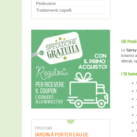
Pediculosi
Trattamenti capelli
Oli Prezi
Lo
Spray 
botanici a
sfibrati, 
I 10 bene
PROFUMI
JARDIN À PORTER EAU DE