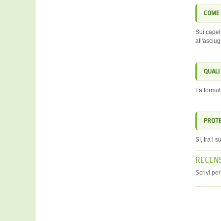
COME 
Sui capel
all'asciug
QUALI
La formul
PROTE
Sì, tra i 
RECENS
Scrivi pe