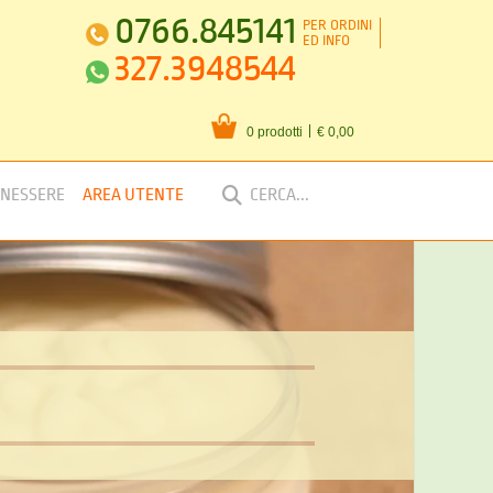
0766.845141
PER ORDINI
ED INFO
327.3948544
0 prodotti
€ 0,00
ENESSERE
AREA UTENTE