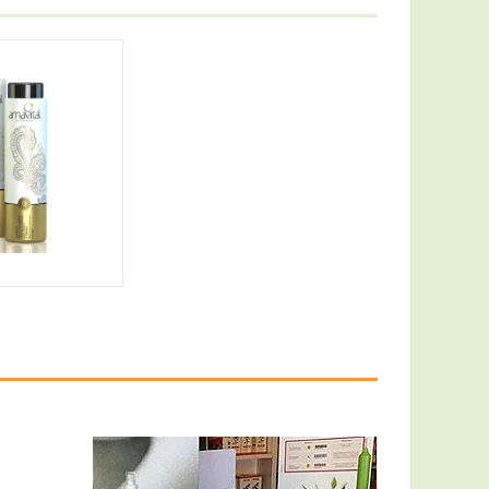
,41 €