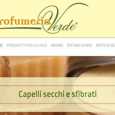
NE
PRODOTTI PER LA CASA
BRAND
DICONO DI NOI
NOTE DI B
C
a
p
e
l
l
i
s
e
c
c
h
i
e
s
f
i
b
r
a
t
i