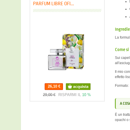
PARFUM LIBRE OFI...
Ingredie
La formul
Come si
Sui capel
all'asciu
Il mio con
effetto li
Formato: 
26,10 €
26,10 €
29,00 €
RISPARMI IL
10 %
A COSA
È un trat
opachi o s