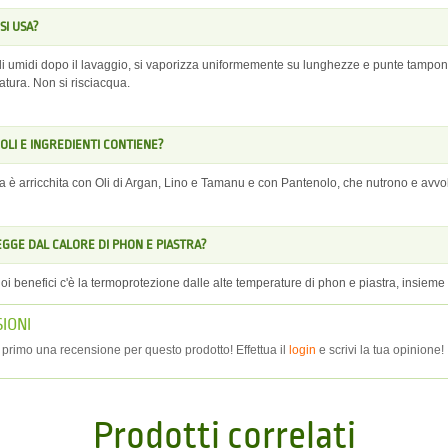
SI USA?
li umidi dopo il lavaggio, si vaporizza uniformemente su lunghezze e punte tamponate
atura. Non si risciacqua.
 OLI E INGREDIENTI CONTIENE?
a è arricchita con Oli di Argan, Lino e Tamanu e con Pantenolo, che nutrono e avvolg
GGE DAL CALORE DI PHON E PIASTRA?
suoi benefici c'è la termoprotezione dalle alte temperature di phon e piastra, insieme
IONI
r primo una recensione per questo prodotto! Effettua il
login
e scrivi la tua opinione!
Prodotti correlati