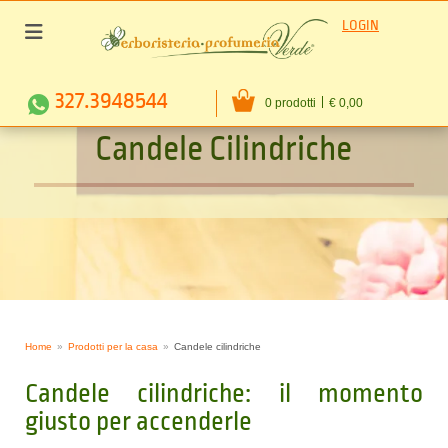
LOGIN
327.3948544
0 prodotti
€ 0,00
C
a
n
d
e
l
e
C
i
l
i
n
d
r
i
c
h
e
Home
Prodotti per la casa
Candele cilindriche
Candele cilindriche: il momento
giusto per accenderle