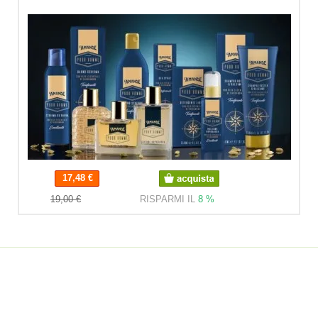
17,48 €
17,48 €
19,00 €
RISPARMI IL
8 %