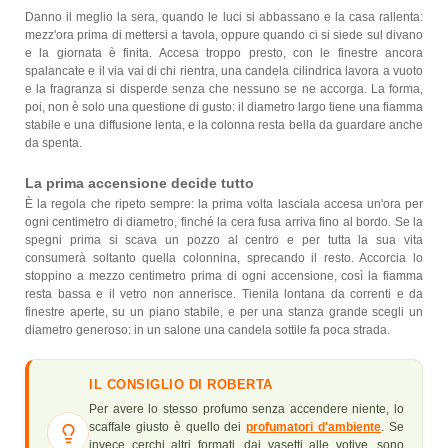
Danno il meglio la sera, quando le luci si abbassano e la casa rallenta:
mezz'ora prima di mettersi a tavola, oppure quando ci si siede sul divano
e la giornata è finita. Accesa troppo presto, con le finestre ancora
spalancate e il via vai di chi rientra, una candela cilindrica lavora a vuoto
e la fragranza si disperde senza che nessuno se ne accorga. La forma,
poi, non è solo una questione di gusto: il diametro largo tiene una fiamma
stabile e una diffusione lenta, e la colonna resta bella da guardare anche
da spenta.
La prima accensione decide tutto
È la regola che ripeto sempre: la prima volta lasciala accesa un'ora per
ogni centimetro di diametro, finché la cera fusa arriva fino al bordo. Se la
spegni prima si scava un pozzo al centro e per tutta la sua vita
consumerà soltanto quella colonnina, sprecando il resto. Accorcia lo
stoppino a mezzo centimetro prima di ogni accensione, così la fiamma
resta bassa e il vetro non annerisce. Tienila lontana da correnti e da
finestre aperte, su un piano stabile, e per una stanza grande scegli un
diametro generoso: in un salone una candela sottile fa poca strada.
IL CONSIGLIO DI ROBERTA
Per avere lo stesso profumo senza accendere niente, lo
scaffale giusto è quello dei
profumatori d'ambiente
. Se
invece cerchi altri formati, dai vasetti alle votive, sono