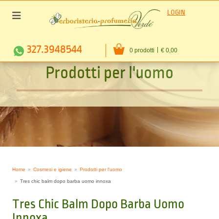
LOGIN
327.3948544
0 prodotti
€ 0,00
P
r
o
d
o
t
t
i
p
e
r
l
'
u
o
m
o
Home
Cosmesi e igiene
Prodotti per l'uomo
Tres chic balm dopo barba uomo innoxa
Tres Chic Balm Dopo Barba Uomo
Innoxa