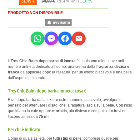
34,99 €
RISPARMI IL
10 %
31,49 €
PRODOTTO NON DISPONIBILE
Il
Tres Chic Balm dopo barba di Innoxa
è il balsamo after shave anti-
rughe e anti-età dedicato all’uomo: una crema dalla
fragranza decisa e
fresca
da applicare dopo la rasatura, per un effetto piacevole e una pelle
dall’aspetto più curato.
Tres Chic Balm dopo barba Innoxa: cosa è
È un dopo barba dalla texture estremamente piacevole, avvolgente,
pensato per attenuare i disagi che la rasatura lascia sulla pelle. Con l’uso
quotidiano la cute appare
morbida
, più distesa e compatta. Lo trovi nel
flacone airless da
75 ml
.
Per chi è indicato
Uomo di qualsiasi età, per
tutti i tipi di pelle
, comprese quelle più