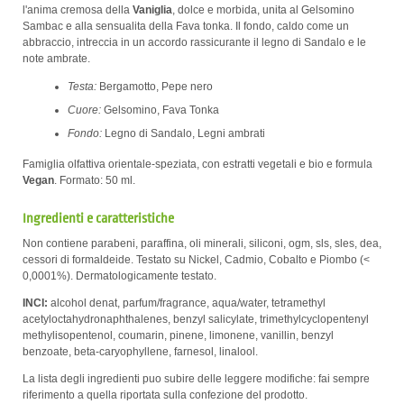
l'anima cremosa della
Vaniglia
, dolce e morbida, unita al Gelsomino
Sambac e alla sensualita della Fava tonka. Il fondo, caldo come un
abbraccio, intreccia in un accordo rassicurante il legno di Sandalo e le
note ambrate.
Testa:
Bergamotto, Pepe nero
Cuore:
Gelsomino, Fava Tonka
Fondo:
Legno di Sandalo, Legni ambrati
Famiglia olfattiva orientale-speziata, con estratti vegetali e bio e formula
Vegan
. Formato: 50 ml.
Ingredienti e caratteristiche
Non contiene parabeni, paraffina, oli minerali, siliconi, ogm, sls, sles, dea,
cessori di formaldeide. Testato su Nickel, Cadmio, Cobalto e Piombo (<
0,0001%). Dermatologicamente testato.
INCI:
alcohol denat, parfum/fragrance, aqua/water, tetramethyl
acetyloctahydronaphthalenes, benzyl salicylate, trimethylcyclopentenyl
methylisopentenol, coumarin, pinene, limonene, vanillin, benzyl
benzoate, beta-caryophyllene, farnesol, linalool.
La lista degli ingredienti puo subire delle leggere modifiche: fai sempre
riferimento a quella riportata sulla confezione del prodotto.