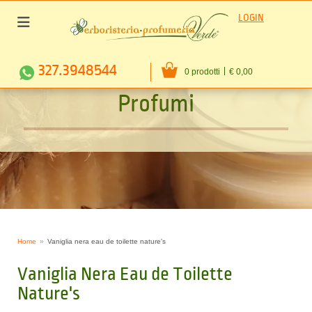
LOGIN
327.3948544
0 prodotti
€ 0,00
P
r
o
f
u
m
i
Home
Vaniglia nera eau de toilette nature's
Vaniglia Nera Eau de Toilette
Nature's