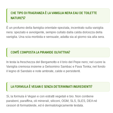
CHE TIPO DI FRAGRANZA È LA VANIGLIA NERA EAU DE TOILETTE
NATURE'S?
È un profumo della famiglia orientale-speziata, incentrato sulla vaniglia
nera: speziato e avvolgente, sempre cullato dalla calda dolcezza della
vaniglia. Una scia morbida e sensuale, adatta sia al giorno sia alla sera.
COM'È COMPOSTA LA PIRAMIDE OLFATTIVA?
In testa la freschezza del Bergamotto e il brio del Pepe nero; nel cuore la
Vaniglia cremosa insieme a Gelsomino Sambac e Fava Tonka; nel fondo
il legno di Sandalo e note ambrate, calde e persistenti.
LA FORMULA È VEGAN E SENZA DETERMINATI INGREDIENTI?
Sì, la formula è Vegan e con estratti vegetali e bio. Non contiene
parabeni, paraffina, oli minerali, siliconi, OGM, SLS, SLES, DEA né
cessori di formaldeide, ed è dermatologicamente testata.