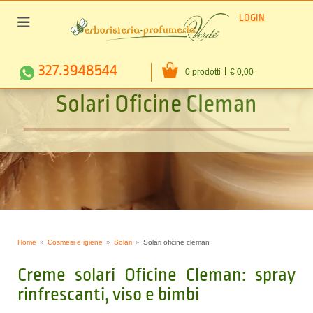
LOGIN
327.3948544
0 prodotti
€ 0,00
S
o
l
a
r
i
O
f
i
c
i
n
e
C
l
e
m
a
n
Home
Cosmesi e igiene
Solari
Solari oficine cleman
Creme solari Oficine Cleman: spray
rinfrescanti, viso e bimbi