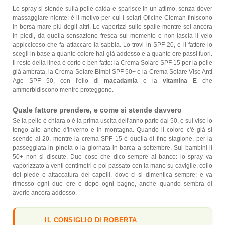
Lo spray si stende sulla pelle calda e sparisce in un attimo, senza dover
massaggiare niente: è il motivo per cui i solari Oficine Cleman finiscono
in borsa mare più degli altri. Lo vaporizzi sulle spalle mentre sei ancora
in piedi, dà quella sensazione fresca sul momento e non lascia il velo
appiccicoso che fa attaccare la sabbia. Lo trovi in SPF 20, e il fattore lo
scegli in base a quanto colore hai già addosso e a quante ore passi fuori.
Il resto della linea è corto e ben fatto: la Crema Solare SPF 15 per la pelle
già ambrata, la Crema Solare Bimbi SPF 50+ e la Crema Solare Viso Anti
Age SPF 50, con l'olio di
macadamia
e la
vitamina E
che
ammorbidiscono mentre proteggono.
Quale fattore prendere, e come si stende davvero
Se la pelle è chiara o è la prima uscita dell'anno parto dal 50, e sul viso lo
tengo alto anche d'inverno e in montagna. Quando il colore c'è già si
scende al 20, mentre la crema SPF 15 è quella di fine stagione, per la
passeggiata in pineta o la giornata in barca a settembre. Sui bambini il
50+ non si discute. Due cose che dico sempre al banco: lo spray va
vaporizzato a venti centimetri e poi passato con la mano su caviglie, collo
del piede e attaccatura dei capelli, dove ci si dimentica sempre; e va
rimesso ogni due ore e dopo ogni bagno, anche quando sembra di
averlo ancora addosso.
IL CONSIGLIO DI ROBERTA