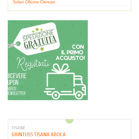
Solari Oficine Cleman
TISANE
GRINTUSS TISANA ABOCA